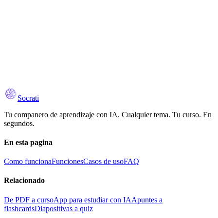
Download on the
Google Play
Socrati
Tu companero de aprendizaje con IA. Cualquier tema. Tu curso. En
segundos.
En esta pagina
Como funciona
Funciones
Casos de uso
FAQ
Relacionado
De PDF a curso
App para estudiar con IA
Apuntes a
flashcards
Diapositivas a quiz