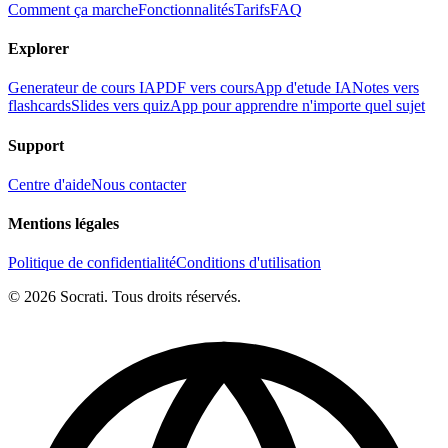
Comment ça marche
Fonctionnalités
Tarifs
FAQ
Explorer
Generateur de cours IA
PDF vers cours
App d'etude IA
Notes vers
flashcards
Slides vers quiz
App pour apprendre n'importe quel sujet
Support
Centre d'aide
Nous contacter
Mentions légales
Politique de confidentialité
Conditions d'utilisation
© 2026 Socrati. Tous droits réservés.