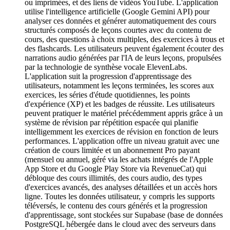
ou imprimées, et des liens de vidéos YouTube. L'application
utilise l'intelligence artificielle (Google Gemini API) pour
analyser ces données et générer automatiquement des cours
structurés composés de leçons courtes avec du contenu de
cours, des questions à choix multiples, des exercices à trous et
des flashcards. Les utilisateurs peuvent également écouter des
narrations audio générées par l'IA de leurs leçons, propulsées
par la technologie de synthèse vocale ElevenLabs.
L'application suit la progression d'apprentissage des
utilisateurs, notamment les leçons terminées, les scores aux
exercices, les séries d'étude quotidiennes, les points
d'expérience (XP) et les badges de réussite. Les utilisateurs
peuvent pratiquer le matériel précédemment appris grâce à un
système de révision par répétition espacée qui planifie
intelligemment les exercices de révision en fonction de leurs
performances. L'application offre un niveau gratuit avec une
création de cours limitée et un abonnement Pro payant
(mensuel ou annuel, géré via les achats intégrés de l'Apple
App Store et du Google Play Store via RevenueCat) qui
débloque des cours illimités, des cours audio, des types
d'exercices avancés, des analyses détaillées et un accès hors
ligne. Toutes les données utilisateur, y compris les supports
téléversés, le contenu des cours générés et la progression
d'apprentissage, sont stockées sur Supabase (base de données
PostgreSQL hébergée dans le cloud avec des serveurs dans