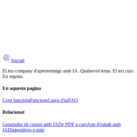
Download on the
Google Play
Socrati
El teu company d'aprenentatge amb IA. Qualsevol tema. El teu curs.
En segons.
En aquesta pagina
Com funciona
Funcions
Casos d'us
FAQ
Relacionat
Generador de cursos amb IA
De PDF a curs
App d'estudi amb
IA
Diapositives a quiz