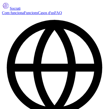
Socrati
Com funciona
Funcions
Casos d'us
FAQ