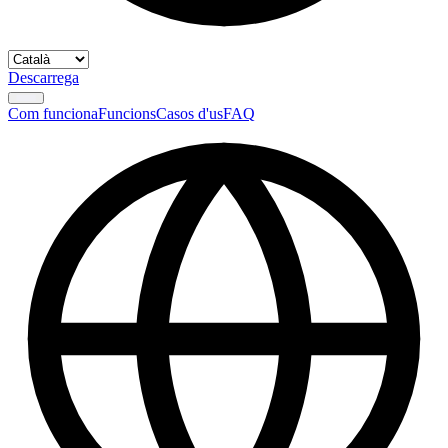
Descarrega
Com funciona
Funcions
Casos d'us
FAQ