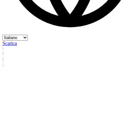
Scarica