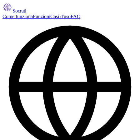
Socrati
Come funziona
Funzioni
Casi d'uso
FAQ