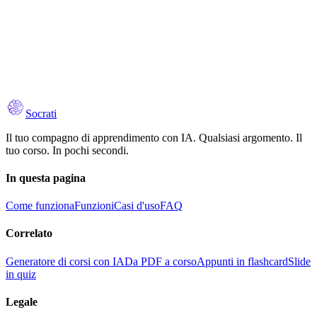
Download on the
Google Play
Socrati
Il tuo compagno di apprendimento con IA. Qualsiasi argomento. Il
tuo corso. In pochi secondi.
In questa pagina
Come funziona
Funzioni
Casi d'uso
FAQ
Correlato
Generatore di corsi con IA
Da PDF a corso
Appunti in flashcard
Slide
in quiz
Legale