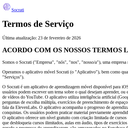
Socrati
Termos de Serviço
Última atualização: 23 de fevereiro de 2026
ACORDO COM OS NOSSOS TERMOS L
Somos o Socrati ("Empresa", "nós", "nos", "nosso/a"), uma empresa 
Operamos o aplicativo móvel Socrati (o "Aplicativo"), bem como quais
"Serviços").
O Socrati é um aplicativo de aprendizagem móvel disponível para iOS
usuários podem escrever um tema sobre o qual desejam aprender, ou en
de vídeos do YouTube. O aplicativo utiliza inteligência artificial (G
perguntas de escolha múltipla, exercícios de preenchimento de espaço
fala da ElevenLabs. O aplicativo acompanha o progresso de aprendizag
conquistas. Os usuários podem praticar material previamente aprendi
O aplicativo oferece um nível gratuito com criação limitada de curs
que desbloqueia cursos ilimitados, aulas em áudio, tipos de exercício
gerado e progresso de aprendizagem, são armazenados no Supabase 