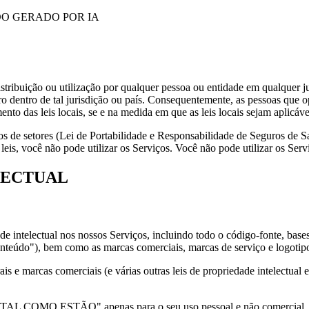
O GERADO POR IA
tribuição ou utilização por qualquer pessoa ou entidade em qualquer juri
ro dentro de tal jurisdição ou país. Consequentemente, as pessoas que o
nto das leis locais, se e na medida em que as leis locais sejam aplicáve
cos de setores (Lei de Portabilidade e Responsabilidade de Seguros d
ais leis, você não pode utilizar os Serviços. Você não pode utilizar os
LECTUAL
de intelectual nos nossos Serviços, incluindo todo o código-fonte, base
Conteúdo"), bem como as marcas comerciais, marcas de serviço e logotip
is e marcas comerciais (e várias outras leis de propriedade intelectual
s "TAL COMO ESTÃO" apenas para o seu uso pessoal e não comercial.