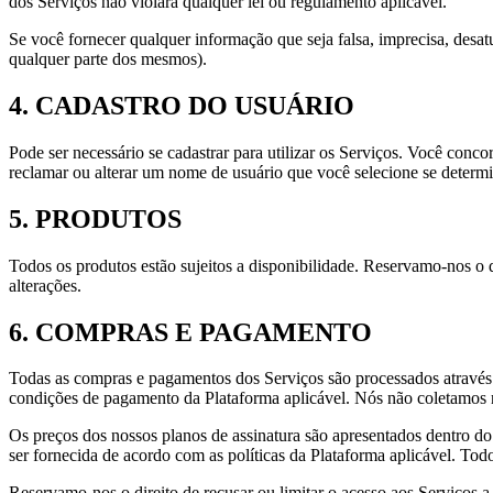
dos Serviços não violará qualquer lei ou regulamento aplicável.
Se você fornecer qualquer informação que seja falsa, imprecisa, desatu
qualquer parte dos mesmos).
4. CADASTRO DO USUÁRIO
Pode ser necessário se cadastrar para utilizar os Serviços. Você conc
reclamar ou alterar um nome de usuário que você selecione se determi
5. PRODUTOS
Todos os produtos estão sujeitos a disponibilidade. Reservamo-nos o 
alterações.
6. COMPRAS E PAGAMENTO
Todas as compras e pagamentos dos Serviços são processados atravé
condições de pagamento da Plataforma aplicável. Nós não coletamos
Os preços dos nossos planos de assinatura são apresentados dentro do 
ser fornecida de acordo com as políticas da Plataforma aplicável. To
Reservamo-nos o direito de recusar ou limitar o acesso aos Serviços a 