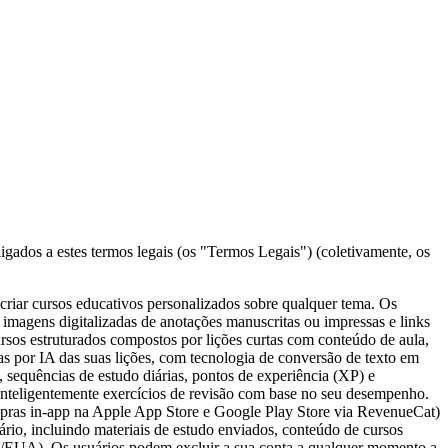
igados a estes termos legais (os "Termos Legais") (coletivamente, os
riar cursos educativos personalizados sobre qualquer tema. Os
imagens digitalizadas de anotações manuscritas ou impressas e links
cursos estruturados compostos por lições curtas com conteúdo de aula,
s por IA das suas lições, com tecnologia de conversão de texto em
 sequências de estudo diárias, pontos de experiência (XP) e
 inteligentemente exercícios de revisão com base no seu desempenho.
ompras in-app na Apple App Store e Google Play Store via RevenueCat)
ário, incluindo materiais de estudo enviados, conteúdo de cursos
EUA). Os usuários podem excluir a sua conta a qualquer momento a