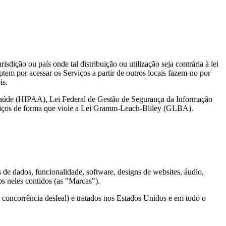
sdição ou país onde tal distribuição ou utilização seja contrária à lei
ptem por acessar os Serviços a partir de outros locais fazem-no por
is.
e Saúde (HIPAA), Lei Federal de Gestão de Segurança da Informação
 Serviços de forma que viole a Lei Gramm-Leach-Bliley (GLBA).
s de dados, funcionalidade, software, designs de websites, áudio,
os neles contidos (as "Marcas").
 e concorrência desleal) e tratados nos Estados Unidos e em todo o