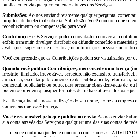
publica ou envia qualquer conteúdo através dos Serviços.
Submissões:
Ao nos enviar diretamente qualquer pergunta, comentário
propriedade intelectual sobre tal Submissão. Você concorda que seremos
reconhecimento ou compensação para você.
Contribuições:
Os Serviços podem convidá-lo a conversar, contribuir 
exibir, transmitir, divulgar, distribuir ou difundir conteúdo e materiai
avaliações, sugestões de classificação, informações pessoais ou out
Você compreende que as Contribuições podem ser visualizadas por outr
Quando você publica Contribuições, nos concede uma licença (inc
irrestrito, ilimitado, irrevogável, perpétuo, não exclusivo, transferível,
armazenar, executar publicamente, exibir publicamente, reformatar, tr
comercial, publicitário ou outro, para preparar obras derivadas de, ou 
podem ocorrer em quaisquer formatos de mídia e através de quaisquer
Esta licença inclui a nossa utilização do seu nome, nome da empresa 
comerciais que você forneça.
Você é responsável pelo que publica ou envia:
Ao nos enviar Submis
sua conta através dos Serviços a qualquer uma das suas contas de rede
você confirma que leu e concorda com as nossas "ATIVIDADES 