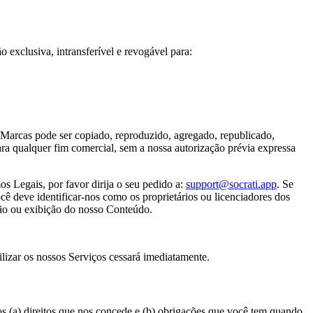
clusiva, intransferível e revogável para:
Marcas pode ser copiado, reproduzido, agregado, republicado,
ara qualquer fim comercial, sem a nossa autorização prévia expressa
s Legais, por favor dirija o seu pedido a:
support@socrati.app
. Se
ê deve identificar-nos como os proprietários ou licenciadores dos
ção ou exibição do nosso Conteúdo.
ilizar os nossos Serviços cessará imediatamente.
(a) direitos que nos concede e (b) obrigações que você tem quando