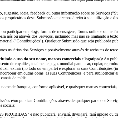
, sugestão, ideia, feedback ou outra informação sobre os Serviços ("S
 proprietários desta Submissão e teremos direito à sua utilização e dis
ou participar em blogs, fóruns de mensagens, fóruns online e outras fun
s para nós ou através dos Serviços, incluindo mas não se limitando a texto
ro material ("Contribuições"). Qualquer Submissão que seja publicada 
os usuários dos Serviços e possivelmente através de websites de terce
luindo o uso do seu nome, marcas comerciais e logotipos):
Ao publi
 isento de royalties, totalmente pago, mundial para: usar, copiar, reproduz
aduzir, extrair (no todo ou em parte) e explorar as suas Contribuições (
incorporar em outras obras, as suas Contribuições, e para sublicenciar a
 canais de mídia.
e nome de franquia, conforme aplicável, e quaisquer marcas comerciais,
sões e/ou publicar Contribuições através de qualquer parte dos Serviço
s sociais:
PROIBIDAS" e não publicará, enviará, divulgará, fará upload ou tran