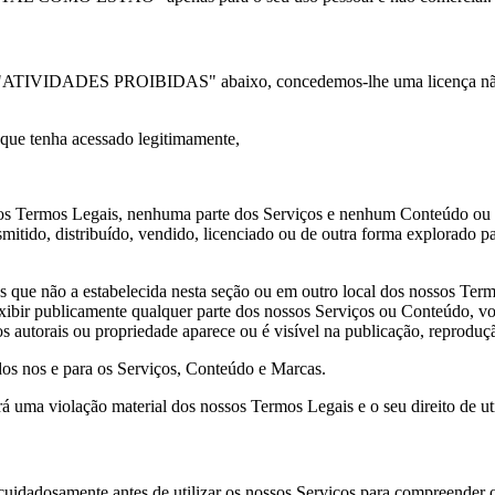
o "ATIVIDADES PROIBIDAS" abaixo, concedemos-lhe uma licença não ex
 que tenha acessado legitimamente,
sos Termos Legais, nenhuma parte dos Serviços e nenhum Conteúdo ou 
smitido, distribuído, vendido, licenciado ou de outra forma explorado p
 que não a estabelecida nesta seção ou em outro local dos nossos Termo
ibir publicamente qualquer parte dos nossos Serviços ou Conteúdo, voc
os autorais ou propriedade aparece ou é visível na publicação, reprodu
os nos e para os Serviços, Conteúdo e Marcas.
rá uma violação material dos nossos Termos Legais e o seu direito de ut
adosamente antes de utilizar os nossos Serviços para compreender os 