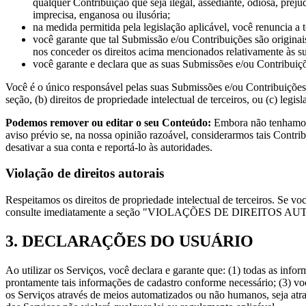
qualquer Contribuição que seja ilegal, assediante, odiosa, preju
imprecisa, enganosa ou ilusória;
na medida permitida pela legislação aplicável, você renuncia a 
você garante que tal Submissão e/ou Contribuições são originai
nos conceder os direitos acima mencionados relativamente às s
você garante e declara que as suas Submissões e/ou Contribuiç
Você é o único responsável pelas suas Submissões e/ou Contribuições
seção, (b) direitos de propriedade intelectual de terceiros, ou (c) legisl
Podemos remover ou editar o seu Conteúdo:
Embora não tenhamos 
aviso prévio se, na nossa opinião razoável, considerarmos tais Cont
desativar a sua conta e reportá-lo às autoridades.
Violação de direitos autorais
Respeitamos os direitos de propriedade intelectual de terceiros. Se vo
consulte imediatamente a seção "VIOLAÇÕES DE DIREITOS AUT
3. DECLARAÇÕES DO USUÁRIO
Ao utilizar os Serviços, você declara e garante que: (1) todas as info
prontamente tais informações de cadastro conforme necessário; (3) vo
os Serviços através de meios automatizados ou não humanos, seja atravé