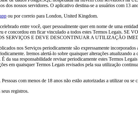
s dos nossos servidores. O aplicativo destina-se a usuários com 13 anos
.app
ou por correio para London, United Kingdom.
elebrado entre você, quer pessoalmente quer em nome de uma entidade (
ompreendeu e concordou em ficar vinculado a todos estes Termo
 OS SERVIÇOS E DEVE DESCONTINUAR A UTILIZAÇÃO IME
icados nos Serviços periodicamente são expressamente incorporados aq
riodicamente. Iremos alertá-lo sobre quaisquer alterações atualizando a
ão. É da sua responsabilidade revisar periodicamente estes Termos Legais
ções em quaisquer Termos Legais revisados pela sua utilização continu
Pessoas com menos de 18 anos não estão autorizadas a utilizar ou se c
eus registros.