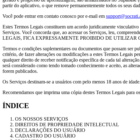
partir do aplicativo, o que remove permanentemente todos os seus dado
Você pode entrar em contato conosco por e-mail em
support@socrati
Estes Termos Legais constituem um acordo juridicamente vinculativo c
Serviços. Você concorda que, ao acessar os Serviços, leu, c
LEGAIS, FICA EXPRESSAMENTE PROIBIDO DE UTILIZAR
Termos e condições suplementares ou documentos que possam ser publ
critério, de fazer alterações ou modificações a estes Termos Legais pe
qualquer direito de receber notificação específica de cada tal alteraç
será considerado como tendo tomado conhecimento e aceito, as altera
forem publicados.
Os Serviços destinam-se a usuários com pelo menos 18 anos de idade. 
Recomendamos que imprima uma cópia destes Termos Legais para os s
ÍNDICE
OS NOSSOS SERVIÇOS
DIREITOS DE PROPRIEDADE INTELECTUAL
DECLARAÇÕES DO USUÁRIO
CADASTRO DO USUÁRIO