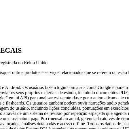
EGAIS
registrada no Reino Unido.
quer outros produtos e serviços relacionados que se referem ou estão l
 e Android. Os usuários fazem login com a sua conta Google e podem c
viar os seus próprios materiais de estudo, incluindo documentos PDF, 
oogle Gemini API) para analisar estas entradas e gerar automaticamente 
s e flashcards. Os usuários também podem ouvir narrações áudio gerada
em do usuário, incluindo lições concluídas, pontuações em exercícios,
do através de um sistema de revisão por repetição espaçada que agenda
os e uma assinatura paga Pro (mensal ou anual, gerenciada através de c
s avançados, análises detalhadas e acesso offline. Todos os dados do usu
(base de dados PostgreSQL hospedada na nuvem com servidores na UE/