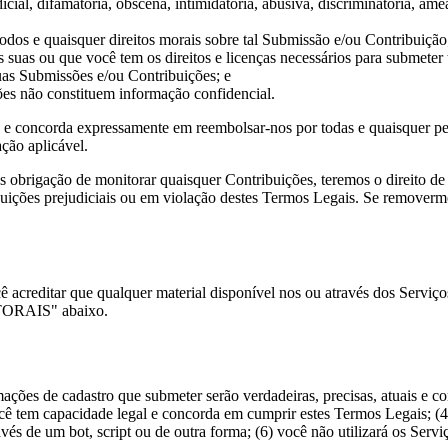
dicial, difamatória, obscena, intimidatória, abusiva, discriminatória, am
todos e quaisquer direitos morais sobre tal Submissão e/ou Contribuição
s suas ou que você tem os direitos e licenças necessários para submeter
uas Submissões e/ou Contribuições; e
ões não constituem informação confidencial.
 e concorda expressamente em reembolsar-nos por todas e quaisquer per
ação aplicável.
obrigação de monitorar quaisquer Contribuições, teremos o direito de
ribuições prejudiciais ou em violação destes Termos Legais. Se remove
cê acreditar que qualquer material disponível nos ou através dos Serviço
ORAIS" abaixo.
rmações de cadastro que submeter serão verdadeiras, precisas, atuais e co
cê tem capacidade legal e concorda em cumprir estes Termos Legais; (4
s de um bot, script ou de outra forma; (6) você não utilizará os Serviço